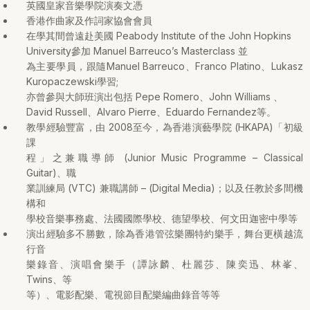
英國皇家音樂學院演奏文憑
香港作曲家及作詞家協會會員
在學其間曾遠赴美國 Peabody Institute of the John Hopkins
University參加 Manuel Barreuco’s Masterclass 並
為主要學員，跟隨Manuel Barreuco、Franco Platino、Lukasz
Kuropaczewski學習;
亦曾參與大師班演出包括 Pepe Romero、John Williams 、
David Russell、Alvaro Pierre、Eduardo Fernandez等。
教學經驗豐富，由 2008至今，為香港演藝學院 (HKAPA)「初級
課
程」之兼職導師 (Junior Music Programme – Classical
Guitar)、職
業訓練局 (VTC) 兼職講師 – (Digital Media)；以及任教於多間機
構和
學校音樂事務處、法國國際學校、德望學校、何文田迦密中學等
演出經驗多不勝數，除為香港管弦樂團特約樂手，舞台更橫越流
行音
樂錄音、演唱會樂手（譚詠麟、杜麗莎、陳奕迅、林峯、
Twins、等
等）、電影配樂、電視節目配樂編曲錄音等等