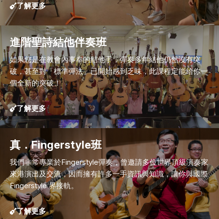
了解更多
進階聖詩結他伴奏班
如果您是在教會內事奉的結他手，彈奏多年結他仍然沒有突
破，甚至對「標準彈法」已開始感到乏味，此課程定能給你一
個全新的突破！
了解更多
真．Fingerstyle班
我們非常專業於Fingerstyle彈奏，曾邀請多位世界頂級演奏家
來港演出及交流，因而擁有許多一手資訊與知識，讓你與國際
Fingerstyle 界接軌。
了解更多