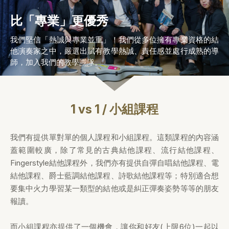
比「專業」更優秀
我們堅信「熱誠與專業並重」！我們從多位擁有專業資格的結
他演奏家之中，嚴選出賦有教學熱誠、責任感並處行成熟的導
師，加入我們的教學團隊。
1 vs 1 / 小組課程
我們有提供單對單的個人課程和小組課程。這類課程的內容涵
蓋範圍較廣，除了常見的古典結他課程、流行結他課程、
Fingerstyle結他課程外，我們亦有提供自彈自唱結他課程、電
結他課程、爵士藍調結他課程、詩歌結他課程等；特別適合想
要集中火力學習某一類型的結他或是糾正彈奏姿勢等等的朋友
報讀。
而小組課程亦提供了一個機會，讓你和好友(上限6位)一起以