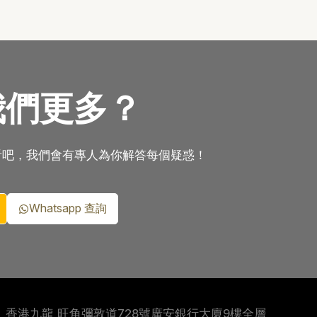
我們更多？
看吧，我們會有專人為你解答每個疑惑！
Whatsapp 查詢
香港九龍 旺角彌敦道728號廣安銀行大廈9樓全層