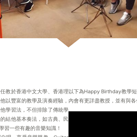
曾任教於香港中文大學、香港理
以下為Happy Birthd
，他以豐富的教學及演奏經驗，
內會有更詳盡教授，並有與各
結他學習法，不但排除了傳統學
格的結他基本奏法，如古典、民
從中學習一些有趣的音樂知識！