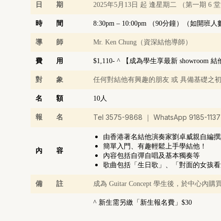
日 期
2025年5月13日 起 逢星期二 （第一期 6 
時 間
8:30pm – 10:00pm （90分鐘）（
導 師
Mr. Ken Chung
（資深結他導師）
費 用
$1,110- ^ 【成為學生享最新 showroom
對 象
任何對結他有興趣的朋友 或 具備基礎之
名 額
10人
Tel 3575-9868 ｜ WhatsApp 9185-1137
報 名
由香港著名結他演奏家劉卓威親自編撰
簡單入門、有趣輕鬆上手學結他！
內 容
內容包括自彈自唱及基本獨奏等
歌曲包括「生日歌」、「對面的女孩看過來」
備 註
成為 Guitar Concept 學生後，
^ 新生需另繳「新生報名費」$30