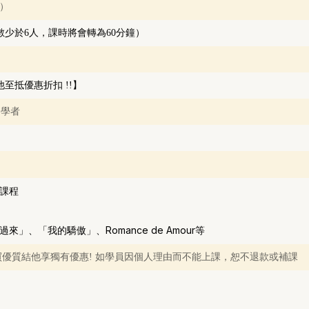
堂）
如開班人數少於6人，課時將會轉為60分鐘）
 結他至抵優惠折扣 !!】
初學者
課程
、「我的驕傲」、Romance de Amour等
於中心內購買優質結他享獨有優惠! 如學員因個人理由而不能上課，恕不退款或補課