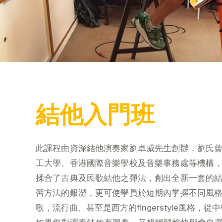
結他入門班
此課程由資深結他演奏家劉卓威先生創辦，劉氏
工大學、香港國際音樂學校及音樂事務處等機構
揉合了古典及民歌結他之彈法，創出全新一套的
習方法的艱澀，更可使學員於短期內掌握不同風
歌，流行曲、甚至是西方的fingerstyle風格，