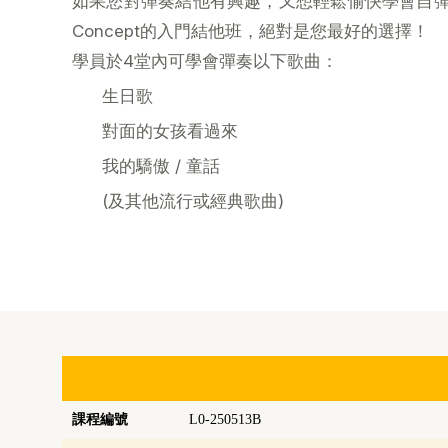
如果您對彈奏結他有興趣，又想輕鬆愉快學會自彈自
Concept的入門結他班，絕對是您最好的選擇！
學員於4堂內可學會彈奏以下歌曲：
生日歌
對面的女孩看過來
我的驕傲 / 童話
(及其他流行或經典歌曲)
課程編號
L0-250513B