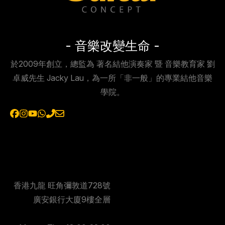
- 音樂改變生命 -
於2009年創立，總監為 著名結他演奏家 暨 音樂教育家 劉
卓威先生 Jacky Lau，為一所「非一般」的專業結他音樂
學院。
香港九龍 旺角彌敦道728號
廣安銀行大廈9樓全層