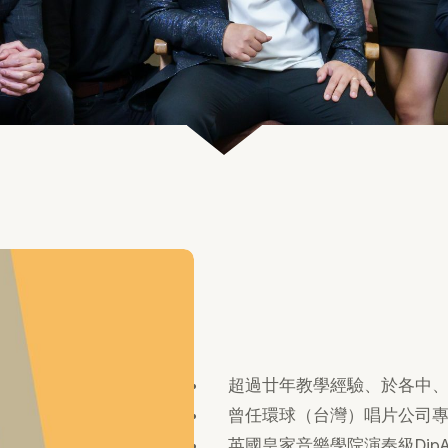
超過廿年教學經驗、於各中
曾任環球（台灣）唱片公司
英國皇家音樂學院演奏級DipA