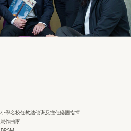
、小學名校任教結他班及擔任樂團指揮
專屬作曲家
BRSM