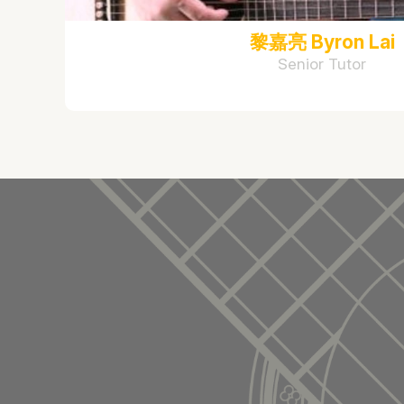
黎嘉亮 Byron Lai
Senior Tutor