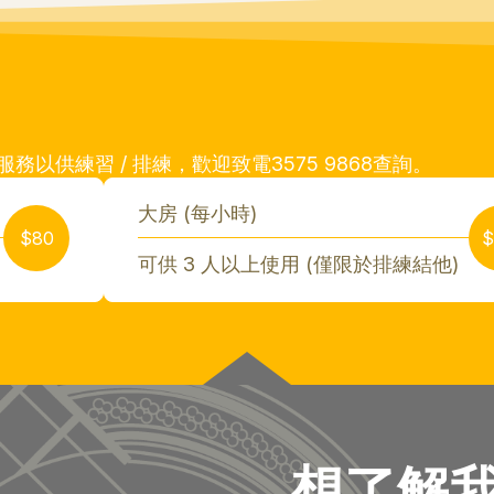
以供練習 / 排練，歡迎致電3575 9868查詢。
大房 (每小時)
$80
$
可供 3 人以上使用 (僅限於排練結他)
想了解